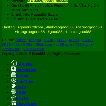
Website:
https://good88f8.com/
Địa Chỉ: 99 Phan Huy Ích, Phường 14, Gò Vấp, Hồ Chí
Minh, Việt Nam
Email:
infor@good88f8.com
Số Điện Thoại: 0325.874.447
Hastag : #good88f8com , #linkvaogood88 , #cacuocgood88 ,
#trangchugood88 , #good88 , #nhacaigood88
Đối tác:
Kubet
-
King88
-
99OK
-
FB88
-
Kubet
-
F8BET
-
FB88
-
J88
-
GO88
-
99ok com
-
pg88 com
-
789p com
-
77win com
-
xoso66 com
Copyright 2026 ©
Good88
. All Rights Reserved.
GOOD88
Hướng Dẫn
Casino
Thể Thao
Đá Gà
Xổ Số
Bắn Cá
Khuyến Mãi