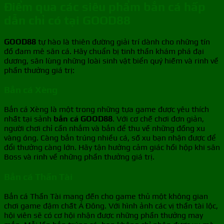
Điểm qua các siêu phẩm bắn cá hấp
dẫn chỉ có tại GOOD88
GOOD88
tự hào là thiên đường giải trí dành cho những tín
đồ đam mê săn cá. Hãy chuẩn bị tinh thần khám phá đại
dương, săn lùng những loài sinh vật biển quý hiếm và rinh về
phần thưởng giá trị:
Bắn cá Xèng
Bắn cá Xèng là một trong những tựa game được yêu thích
nhất tại sảnh
bắn cá GOOD88
. Với cơ chế chơi đơn giản,
người chơi chỉ cần nhắm và bắn để thu về những đồng xu
vàng óng. Càng bắn trúng nhiều cá, số xu bạn nhận được để
đổi thưởng càng lớn. Hãy tận hưởng cảm giác hồi hộp khi săn
Boss và rinh về những phần thưởng giá trị.
Bắn cá Thần Tài
Bắn cá Thần Tài mang đến cho game thủ một không gian
chơi game đậm chất Á Đông. Với hình ảnh các vị thần tài lộc,
hội viên sẽ có cơ hội nhận được những phần thưởng may