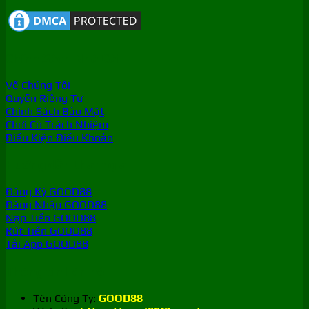
Chính Sách Nhà Cái
Về Chúng Tôi
Quyền Riêng Tư
Chính Sách Bảo Mật
Chơi Có Trách Nhiệm
Điều Kiện Điều Khoản
Hướng dẫn tham gia
Đăng Ký GOOD88
Đăng Nhập GOOD88
Nạp Tiền GOOD88
Rút Tiền GOOD88
Tải App GOOD88
Thông tin liên hệ
Tên Công Ty:
GOOD88