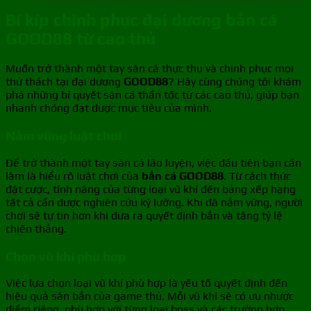
Bí kíp chinh phục đại dương bắn cá
GOOD88 từ cao thủ
Muốn trở thành một tay săn cá thực thụ và chinh phục mọi
thử thách tại đại dương
GOOD88
? Hãy cùng chúng tôi khám
phá những bí quyết săn cá thần tốc từ các cao thủ, giúp bạn
nhanh chóng đạt được mục tiêu của mình.
Nắm vững luật chơi
Để trở thành một tay săn cá lão luyện, việc đầu tiên bạn cần
làm là hiểu rõ luật chơi của
bắn cá GOOD88
. Từ cách thức
đặt cược, tính năng của từng loại vũ khí đến bảng xếp hạng
tất cả cần được nghiên cứu kỹ lưỡng. Khi đã nắm vững, người
chơi sẽ tự tin hơn khi đưa ra quyết định bắn và tăng tỷ lệ
chiến thắng.
Chọn vũ khí phù hợp
Việc lựa chọn loại vũ khí phù hợp là yếu tố quyết định đến
hiệu quả săn bắn của game thủ. Mỗi vũ khí sẽ có ưu nhược
điểm riêng, phù hợp với từng loại boss và các trường hợp